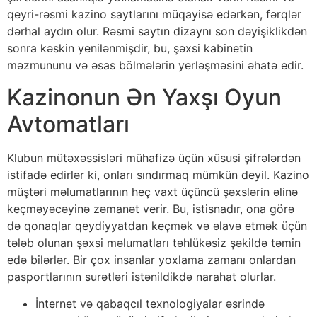
qeyri-rəsmi kazino saytlarını müqayisə edərkən, fərqlər
dərhal aydın olur. Rəsmi saytın dizaynı son dəyişiklikdən
sonra kəskin yenilənmişdir, bu, şəxsi kabinetin
məzmununu və əsas bölmələrin yerləşməsini əhatə edir.
Kazinonun Ən Yaxşı Oyun
Avtomatları
Klubun mütəxəssisləri mühafizə üçün xüsusi şifrələrdən
istifadə edirlər ki, onları sındırmaq mümkün deyil. Kazino
müştəri məlumatlarının heç vaxt üçüncü şəxslərin əlinə
keçməyəcəyinə zəmanət verir. Bu, istisnadır, ona görə
də qonaqlar qeydiyyatdan keçmək və əlavə etmək üçün
tələb olunan şəxsi məlumatları təhlükəsiz şəkildə təmin
edə bilərlər. Bir çox insanlar yoxlama zamanı onlardan
pasportlarının surətləri istənildikdə narahat olurlar.
İnternet və qabaqcıl texnologiyalar əsrində