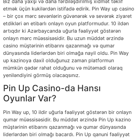
Biz daha yaxşı və daha fərdiləşdirilmiş xidmət təklif
etmək üçün kukilərdən istifadə edirik. Pin Way up casino
– bir çox mərc sevənlərin güvənərək və sevərək ziyaret
etdikləri ən etibarlı onlayn oyun platformudur. 10 ildən
artıqdır ki Azərbaycanda uğurla fəaliyyət göstərən
onlayn mərc müəssisəsidir. Bu uzun müddət ərzində
casino müştərinin etibarını qazanmağı və qumar
dünyasında liderlərdən biri olmağa nayil oldu. Pin Way
up kazinoya daxil olduğunuz zaman platformun
mümkün qədər rahat olduğunu və mütəmadi olaraq
yeniləndiyini görmüş olacaqsınız.
Pin Up Casino-da Hansı
Oyunlar Var?
Pin Way up, 10 ildir uğurla fəaliyyət göstərən bir onlayn
qumar müəssisəsidir. Bu müddət ərzində Pin Up kazino
müştərinin etibarını qazanmağı və qumar dünyasında
liderlərdən biri olmağı bacardı. Pin Up qanuni fəaliyyət