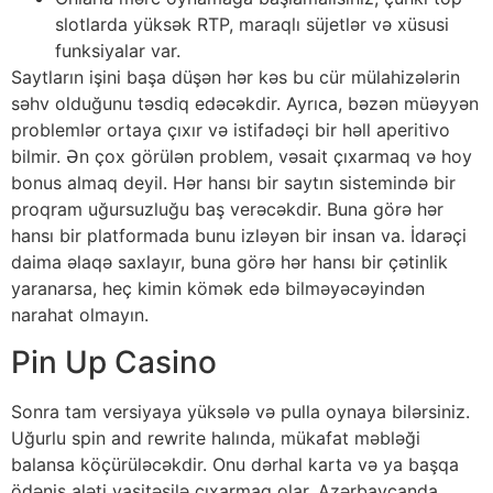
slotlarda yüksək RTP, maraqlı süjetlər və xüsusi
funksiyalar var.
Saytların işini başa düşən hər kəs bu cür mülahizələrin
səhv olduğunu təsdiq edəcəkdir. Ayrıca, bəzən müəyyən
problemlər ortaya çıxır və istifadəçi bir həll aperitivo
bilmir. Ən çox görülən problem, vəsait çıxarmaq və hoy
bonus almaq deyil. Hər hansı bir saytın sistemində bir
proqram uğursuzluğu baş verəcəkdir. Buna görə hər
hansı bir platformada bunu izləyən bir insan va. İdarəçi
daima əlaqə saxlayır, buna görə hər hansı bir çətinlik
yaranarsa, heç kimin kömək edə bilməyəcəyindən
narahat olmayın.
Pin Up Casino
Sonra tam versiyaya yüksələ və pulla oynaya bilərsiniz.
Uğurlu spin and rewrite halında, mükafat məbləği
balansa köçürüləcəkdir. Onu dərhal karta və ya başqa
ödəniş aləti vasitəsilə çıxarmaq olar. Azərbaycanda