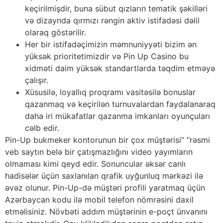
keçirilmişdir, buna sübut qızların tematik şəkilləri
və dizaynda qırmızı rəngin aktiv istifadəsi dəlil
olaraq göstərilir.
Her bir istifadəçimizin məmnuniyyəti bizim ən
yüksək prioritetimizdir və Pin Up Casino bu
xidməti daim yüksək standartlarda təqdim etməyə
çalışır.
Xüsusilə, loyallıq proqramı vasitəsilə bonuslar
qazanmaq və keçirilən turnuvalardan faydalanaraq
daha iri mükafatlar qazanma imkanları oyunçuları
cəlb edir.
Pin-Up bukmeker kontorunun bir çox müştərisi” “rəsmi
veb saytın belə bir çatışmazlığını video yayımların
olmaması kimi qeyd edir. Sonuncular əksər canlı
hadisələr üçün saxlanılan qrafik uyğunluq mərkəzi ilə
əvəz olunur. Pin-Up-də müştəri profili yaratmaq üçün
Azərbaycan kodu ilə mobil telefon nömrəsini daxil
etməlisiniz. Növbəti addım müştərinin e-poçt ünvanını