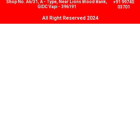
Shop No. A6/31, A - Type, Near Lions Blood Bank,
+91 99740
GIDC Vapi - 396191
03701
All Right Reserved 2024