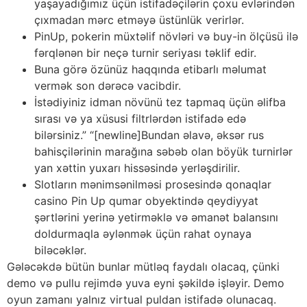
yaşayadığımız üçün istifadəçilərin çoxu evlərindən
çıxmadan mərc etməyə üstünlük verirlər.
PinUp, pokerin müxtəlif növləri və buy-in ölçüsü ilə
fərqlənən bir neçə turnir seriyası təklif edir.
Buna görə özünüz haqqında etibarlı məlumat
vermək son dərəcə vacibdir.
İstədiyiniz idman növünü tez tapmaq üçün əlifba
sırası və ya xüsusi filtrlərdən istifadə edə
bilərsiniz.” “[newline]Bundan əlavə, əksər rus
bahisçilərinin marağına səbəb olan böyük turnirlər
yan xəttin yuxarı hissəsində yerləşdirilir.
Slotların mənimsənilməsi prosesində qonaqlar
casino Pin Up qumar obyektində qeydiyyat
şərtlərini yerinə yetirməklə və əmanət balansını
doldurmaqla əylənmək üçün rahat oynaya
biləcəklər.
Gələcəkdə bütün bunlar mütləq faydalı olacaq, çünki
demo və pullu rejimdə yuva eyni şəkildə işləyir. Demo
oyun zamanı yalnız virtual puldan istifadə olunacaq.