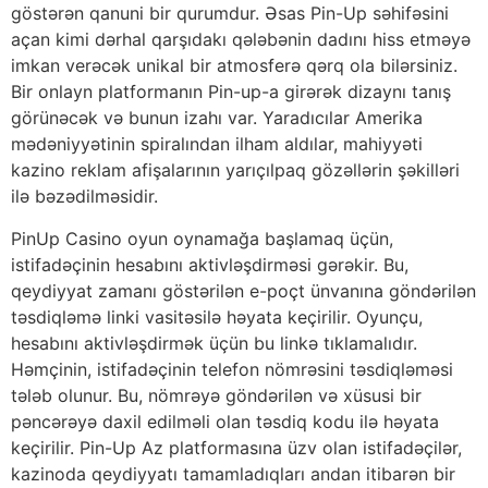
göstərən qanuni bir qurumdur. Əsas Pin-Up səhifəsini
açan kimi dərhal qarşıdakı qələbənin dadını hiss etməyə
imkan verəcək unikal bir atmosferə qərq ola bilərsiniz.
Bir onlayn platformanın Pin-up-a girərək dizaynı tanış
görünəcək və bunun izahı var. Yaradıcılar Amerika
mədəniyyətinin spiralından ilham aldılar, mahiyyəti
kazino reklam afişalarının yarıçılpaq gözəllərin şəkilləri
ilə bəzədilməsidir.
PinUp Casino oyun oynamağa başlamaq üçün,
istifadəçinin hesabını aktivləşdirməsi gərəkir. Bu,
qeydiyyat zamanı göstərilən e-poçt ünvanına göndərilən
təsdiqləmə linki vasitəsilə həyata keçirilir. Oyunçu,
hesabını aktivləşdirmək üçün bu linkə tıklamalıdır.
Həmçinin, istifadəçinin telefon nömrəsini təsdiqləməsi
tələb olunur. Bu, nömrəyə göndərilən və xüsusi bir
pəncərəyə daxil edilməli olan təsdiq kodu ilə həyata
keçirilir. Pin-Up Az platformasına üzv olan istifadəçilər,
kazinoda qeydiyyatı tamamladıqları andan itibarən bir