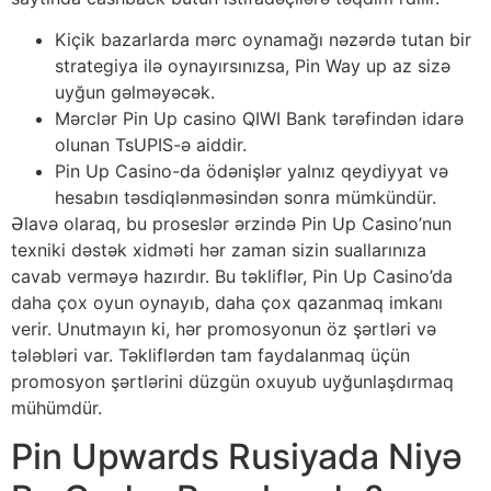
Kiçik bazarlarda mərc oynamağı nəzərdə tutan bir
strategiya ilə oynayırsınızsa, Pin Way up az sizə
uyğun gəlməyəcək.
Mərclər Pin Up casino QIWI Bank tərəfindən idarə
olunan TsUPIS-ə aiddir.
Pin Up Casino-da ödənişlər yalnız qeydiyyat və
hesabın təsdiqlənməsindən sonra mümkündür.
Əlavə olaraq, bu proseslər ərzində Pin Up Casino’nun
texniki dəstək xidməti hər zaman sizin suallarınıza
cavab verməyə hazırdır. Bu təkliflər, Pin Up Casino’da
daha çox oyun oynayıb, daha çox qazanmaq imkanı
verir. Unutmayın ki, hər promosyonun öz şərtləri və
tələbləri var. Təkliflərdən tam faydalanmaq üçün
promosyon şərtlərini düzgün oxuyub uyğunlaşdırmaq
mühümdür.
Pin Upwards Rusiyada Niyə