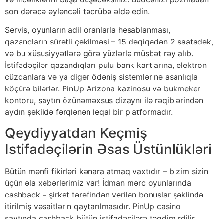
son dərəcə əyləncəli təcrübə əldə edin.
Servis, oyunların adil oranlarla hesablanması,
qazancların sürətli çəkilməsi – 15 dəqiqədən 2 saatadək,
və bu xüsusiyyətlərə görə yüzlərlə müsbət rəy alıb.
İstifadəçilər qazandıqları pulu bank kartlarına, elektron
cüzdanlara və ya digər ödəniş sistemlərinə asanlıqla
köçürə bilərlər. PinUp Arizona kazinosu və bukmeker
kontoru, saytın özünəməxsus dizaynı ilə rəqiblərindən
aydın şəkildə fərqlənən leqal bir platformadır.
Qeydiyyatdan Keçmiş
Istifadəçilərin Əsas Üstünlükləri
Bütün mənfi fikirləri kənara atmaq vaxtıdır – bizim sizin
üçün əla xəbərlərimiz var! İdman mərc oyunlarında
cashback – şirkət tərəfindən verilən bonuslar şəklində
itirilmiş vəsaitlərin qaytarılmasıdır. PinUp casino
saytında cashback bütün istifadəçilərə təqdim rdilir.