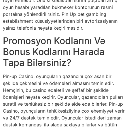
təyin etməkdir. Onu kliklədikdən sonra poçtdan artıq
oyun hesabı yaradılan bukmeker kontorunun rəsmi
portalına yönləndirilirsiniz. Pin Up bet gambling
establishment xüsusiyyətlərindən biri avtorizasiyanın
yalnız telefonla həyata keçirilməsidir.
Promosyon Kodlarını Və
Bonus Kodlarını Harada
Tapa Bilərsiniz?
Pin-up Casino, oyunçuların qazancını çox asan bir
şəkildə çəkməsini və ödəmələri almasını təmin edir.
Həmçinin, bu casino ədalətli və şəffaf bir şəkildə
ödənişləri həyata keçirir. Oyunçular, qazandıqları pulları
sürətli və təhlükəsiz bir şəkildə əldə edə bilərlər. Pin-up
Casino, oyunçuların təhlükəsizliyinə çox əhəmiyyət verir
və 24/7 dəstək təmin edir. Oyunçular istədikləri zaman
dəstək komandası ilə əlaqə saxlaya bilərlər və bütün